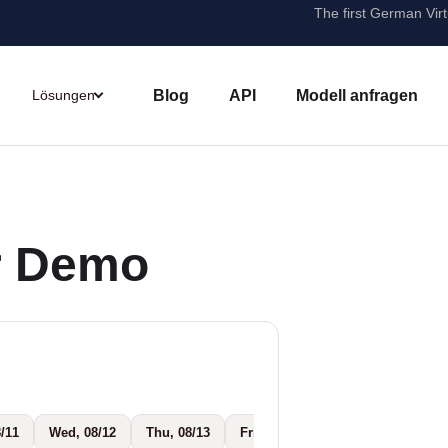
The first German Virt
Blog
API
Modell anfragen
Lösungen
er Demo
8/11
Wed, 08/12
Thu, 08/13
Fri, 08/14
Mon, 08/17